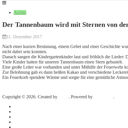
Archiv
Der Tannenbaum wird mit Sternen von de
11. Dezember 2017
Nach einer kurzen Besinnung, einem Gebet und einer Geschichte wur
nicht dabei sein konnten.
Danach sangen die Kindergartenkinder laut und fröhlich die Lieder:
Viele Kinder hatten für unseren Tannenbaum einen Stern gebastelt.
Eine große Leiter war vorhanden und unter Mithilfe der Feuerwehr k
Zur Belohnung gab es dann heißen Kakao und verschiedene Leckereie
Ein Feuerkorb spendete Wärme und sorgte für eine gemütliche Atmos
Copyright © 2026. Created by
Meks
. Powered by
WordPress
.
Impressum
Datenschutz
Kontakt
Archiv
Archiv Newsletter Wissel