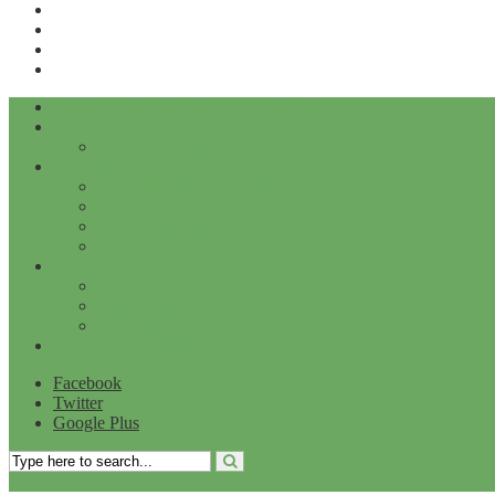
Datenschutz
Kontakt
Archiv
Archiv Newsletter Wissel
Wissel – Das Dünendorf am Niederrhein
Neuigkeiten
Archiv Newsletter Wissel
Über uns
Koordinierungs-Ausschuss
Kalender 2026
Die Geschichte des Dorfes Wissel
Kontakt
Für Gäste
Gastronomie & Geschäfte
Unterkünfte
Gästeführungen
Vereine und Institutionen
Facebook
Twitter
Google Plus