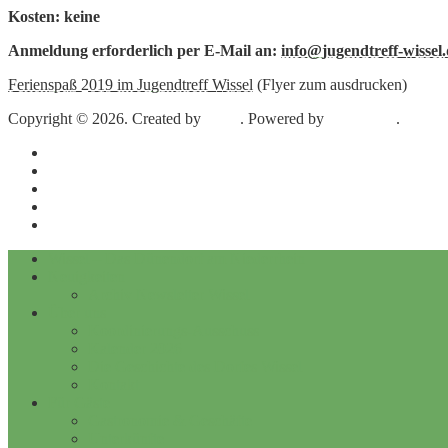
Kosten: keine
Anmeldung erforderlich per E-Mail an:
info@jugendtreff-wissel
Ferienspaß 2019 im Jugendtreff Wissel
(Flyer zum ausdrucken)
Copyright © 2026. Created by
Meks
. Powered by
WordPress
.
Impressum
Datenschutz
Kontakt
Archiv
Archiv Newsletter Wissel
Wissel – Das Dünendorf am Niederrhein
Neuigkeiten
Archiv Newsletter Wissel
Über uns
Koordinierungs-Ausschuss
Kalender 2026
Die Geschichte des Dorfes Wissel
Kontakt
Für Gäste
Gastronomie & Geschäfte
Unterkünfte