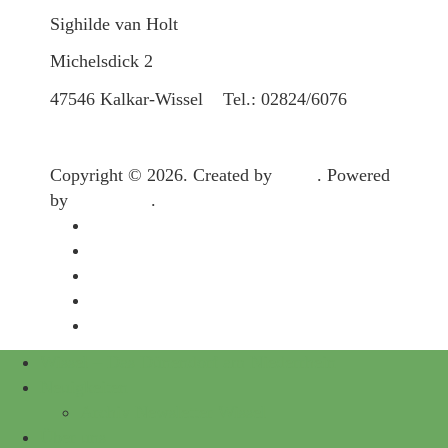
Sighilde van Holt
Michelsdick 2
47546 Kalkar-Wissel Tel.: 02824/6076
Copyright © 2026. Created by
Meks
. Powered
by
WordPress
.
Impressum
Datenschutz
Kontakt
Archiv
Archiv Newsletter Wissel
Wissel – Das Dünendorf am Niederrhein
Neuigkeiten
Archiv Newsletter Wissel
Über uns