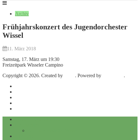
Archiv
Frühjahrskonzert des Jugendorchester
Wissel
11. März 2018
Samstag, 17. März um 19:30
Freizeitpark Wisseler Campino
Copyright © 2026. Created by
Meks
. Powered by
WordPress
.
Impressum
Datenschutz
Kontakt
Archiv
Archiv Newsletter Wissel
Wissel – Das Dünendorf am Niederrhein
Neuigkeiten
Archiv Newsletter Wissel
Über uns