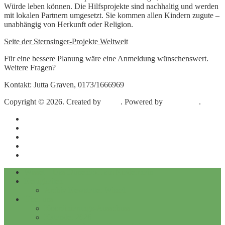
Würde leben können. Die Hilfsprojekte sind nachhaltig und werden
mit lokalen Partnern umgesetzt. Sie kommen allen Kindern zugute –
unabhängig von Herkunft oder Religion.
Seite der Sternsinger-Projekte Weltweit
Für eine bessere Planung wäre eine Anmeldung wünschenswert.
Weitere Fragen?
Kontakt: Jutta Graven, 0173/1666969
Copyright © 2026. Created by
Meks
. Powered by
WordPress
.
Impressum
Datenschutz
Kontakt
Archiv
Archiv Newsletter Wissel
Wissel – Das Dünendorf am Niederrhein
Neuigkeiten
Archiv Newsletter Wissel
Über uns
Koordinierungs-Ausschuss
Kalender 2026